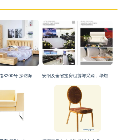
浦东新区申江南路3200号 探访海昭家具家电交易市场的旧货回收与家具流通生态
安阳及全省篷房租赁与采购，华熠厂家专业服务与价格指南