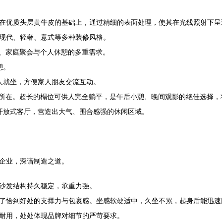
在优质头层黄牛皮的基础上，通过精细的表面处理，使其在光线照射下呈
现代、轻奢、意式等多种装修风格。
、家庭聚会与个人休憩的多重需求。
憩。
人就坐，方便家人朋友交流互动。
魂”所在。超长的榻位可供人完全躺平，是午后小憩、晚间观影的绝佳选择
开放式客厅，营造出大气、围合感强的休闲区域。
企业，深谙制造之道。
沙发结构持久稳定，承重力强。
了恰到好处的支撑力与包裹感。坐感软硬适中，久坐不累，起身后能迅速
耐用，处处体现品牌对细节的严苛要求。