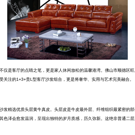
不仅是客厅的点睛之笔，更是家人休闲放松的温馨港湾。佛山市顺德区旺
关注的1+3+贵L型客厅沙发组合，更是将奢华、实用与艺术完美融合。
沙发精选优质头层黄牛真皮。头层皮是牛皮最外层、纤维组织最紧密的部
其色泽会愈发温润，呈现出独特的岁月质感，历久弥新。这绝非普通二层