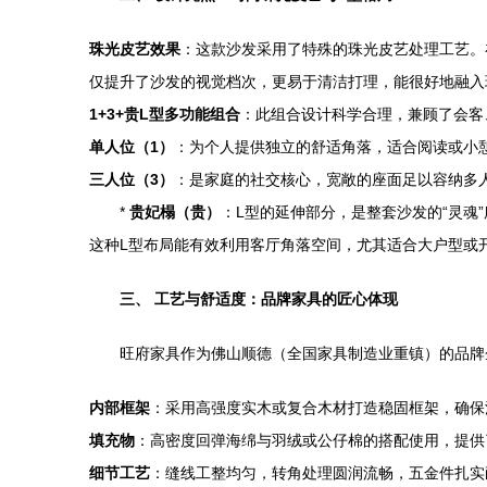
珠光皮艺效果
：这款沙发采用了特殊的珠光皮艺处理工艺。
仅提升了沙发的视觉档次，更易于清洁打理，能很好地融入
1+3+贵L型多功能组合
：此组合设计科学合理，兼顾了会客
单人位（1）
：为个人提供独立的舒适角落，适合阅读或小
三人位（3）
：是家庭的社交核心，宽敞的座面足以容纳多
*
贵妃榻（贵）
：L型的延伸部分，是整套沙发的“灵
这种L型布局能有效利用客厅角落空间，尤其适合大户型或
三、 工艺与舒适度：品牌家具的匠心体现
旺府家具作为佛山顺德（全国家具制造业重镇）的品牌
内部框架
：采用高强度实木或复合木材打造稳固框架，确保
填充物
：高密度回弹海绵与羽绒或公仔棉的搭配使用，提供
细节工艺
：缝线工整均匀，转角处理圆润流畅，五金件扎实