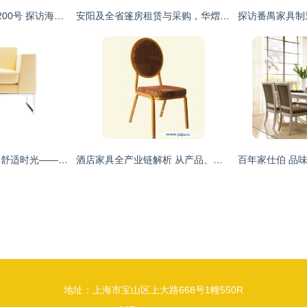
浦东新区申江南路3200号 探访海昭家具家电交易市场的旧货回收与家具流通生态
安阳及全省篷房租赁与采购，华熠厂家专业服务与价格指南
品味轻奢生活，尽享舒适时光——B019高档休闲单人沙发椅深度解析
酒店家具全产业链解析 从产品、品牌到加盟与市场供求
地址：上海市宝山区上大路668号1幢550R