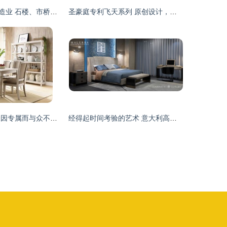
探访番禺家具制造业 石楼、市桥、沙湾流水线工作台的产业特色
圣豪庭专利飞天系列 原创设计，定义高端布艺餐椅新风尚
百年家仕伯 品味因专属而与众不同 —— 2019青岛国际家具展亮点前瞻
经得起时间考验的艺术 意大利高品质家具品牌鉴赏