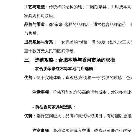
工艺与造型
：传统榫卯结构的纯手工雕刻家具，工时成本高
家具则相对亲民。
品牌与渠道
：像“帝豪”这样的品牌店，通常包含品牌溢价
与售后。
成品规格与套系
：一套完整的“悦檀一号”沙发（如包含三
至十数万元人民币区间浮动。
三、 选购攻略：合肥本地与香河市场的权衡
-
在合肥帝豪红木等本地门店选购
：
优势
：便于实地体验，直观感受“悦檀一号”沙发的质感、
注意事项
：价格可能包含较高的运营成本，建议多方比
-
前往香河家具城选购
：
优势
：选择空间巨大，品牌和款式琳琅满目，有可能以更接
注意事项
：异地购买需算入交通、物流及可能产生的安