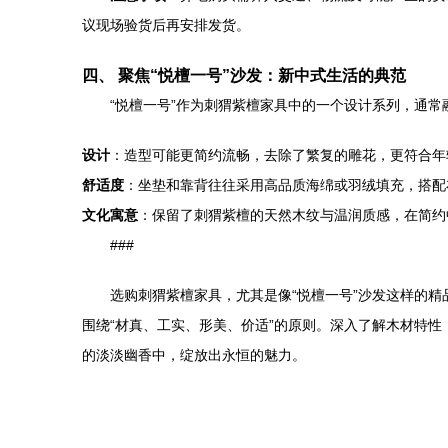
议现场验货后再安排发货。
四、 聚焦“悦檀一号”沙发：新中式生活的典范
“悦檀一号”作为刺猬紫檀家具中的一个设计系列，通
设计
：造型可能更简约流畅，去除了繁复的雕花，更符合年
舒适度
：坐垫和靠背往往采用高品质海绵或羽绒填充，搭配
文化寓意
：保留了刺猬紫檀的天然木纹与温润质感，在简约
###
选购刺猬紫檀家具，尤其是像“悦檀一号”沙发这样的
围绕“材真、工实、形美、价适”的原则。深入了解木材特
的淡淡幽香中，绽放出永恒的魅力。