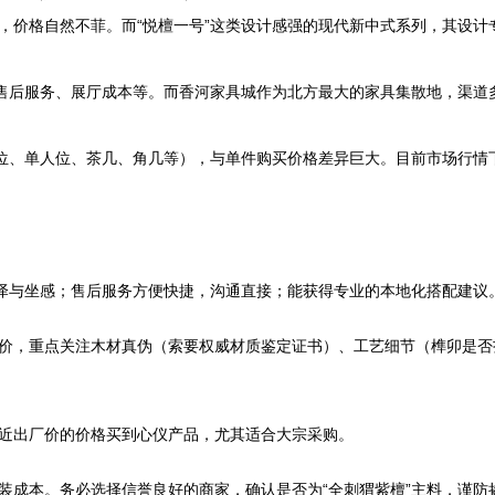
，价格自然不菲。而“悦檀一号”这类设计感强的现代新中式系列，其设计
、售后服务、展厅成本等。而香河家具城作为北方最大的家具集散地，渠道
人位、单人位、茶几、角几等），与单件购买价格差异巨大。目前市场行情
色泽与坐感；售后服务方便快捷，沟通直接；能获得专业的本地化搭配建议
价，重点关注木材真伪（索要权威材质鉴定证书）、工艺细节（榫卯是否
近出厂价的价格买到心仪产品，尤其适合大宗采购。
装成本。务必选择信誉良好的商家，确认是否为“全刺猬紫檀”主料，谨防