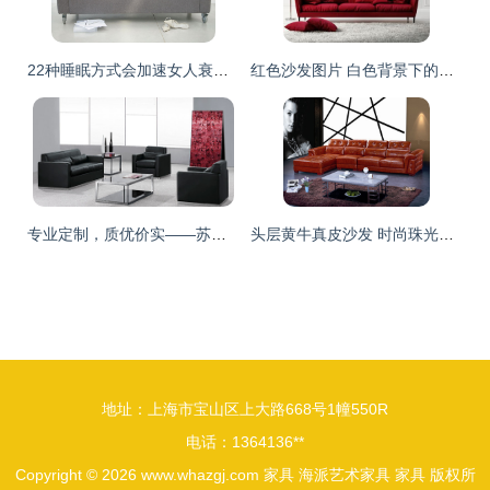
22种睡眠方式会加速女人衰老 家具选择也关键
红色沙发图片 白色背景下的高清摄影素材免费下载
专业定制，质优价实——苏州市相城区陆慕粤华家具厂38厂家直销办公酒店工程沙发详解
头层黄牛真皮沙发 时尚珠光皮艺沙发 1+3+贵L型客厅沙发
地址：上海市宝山区上大路668号1幢550R
电话：1364136**
Copyright © 2026
www.whazgj.com
家具
海派艺术家具
家具
版权所