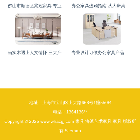
佛山市顺德区兆冠家具 专业供应高品质休闲家居用品
办公家具选购指南 从大班桌到老板台，伯乐返利网助您一臂之力
当实木遇上人文情怀 三大产品带你探秘贝荣家具的人文之美
专业设计订做办公家具产品展示
地址：上海市宝山区上大路668号1幢550R
电话：1364136**
Copyright © 2026
www.whazgj.com
家具
海派艺术家具
家具
版权所
有
Sitemap