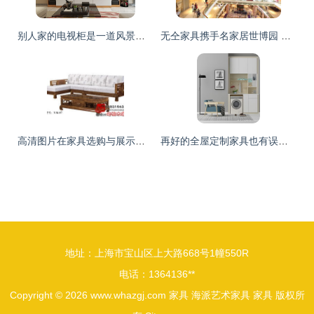
别人家的电视柜是一道风景，你家只是柜子而已！
无仝家具携手名家居世博园 体验奢华家具的无限魅力
高清图片在家具选购与展示中的重要性
再好的全屋定制家具也有误区，弄不懂就会多花冤枉钱
地址：上海市宝山区上大路668号1幢550R
电话：1364136**
Copyright © 2026
www.whazgj.com
家具
海派艺术家具
家具
版权所