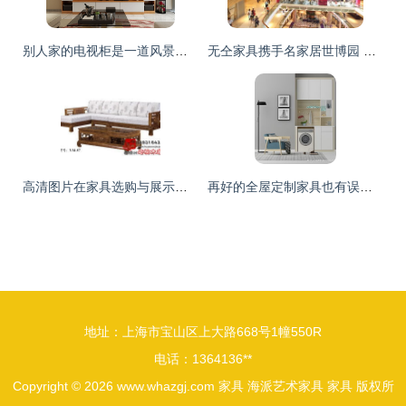
别人家的电视柜是一道风景，你家只是柜子而已！
无仝家具携手名家居世博园 体验奢华家具的无限魅力
高清图片在家具选购与展示中的重要性
再好的全屋定制家具也有误区，弄不懂就会多花冤枉钱
地址：上海市宝山区上大路668号1幢550R
电话：1364136**
Copyright © 2026
www.whazgj.com
家具
海派艺术家具
家具
版权所